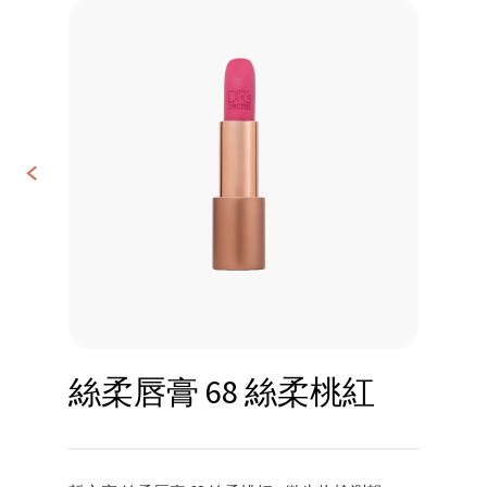
<
聯
繫
我
們
絲柔唇膏 68 絲柔桃紅