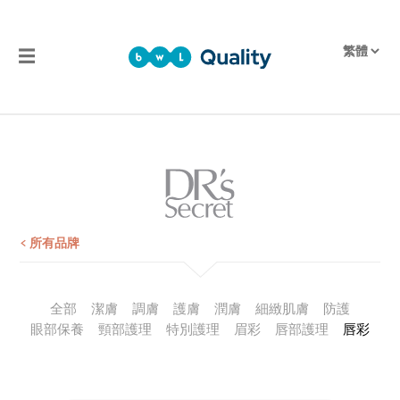
☰
品
質
產
品
檢
測
報
< 所有品牌
告
全部
潔膚
調膚
護膚
潤膚
細緻肌膚
防護
眼部保養
頸部護理
特別護理
眉彩
唇部護理
唇彩