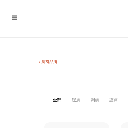
☰
品
質
產
品
檢
< 所有品牌
測
報
告
全部
潔膚
調膚
護膚