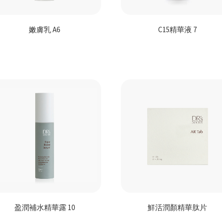
嫩膚乳 A6
C15精華液 7
盈潤補水精華露 10
鮮活潤顏精華肽片