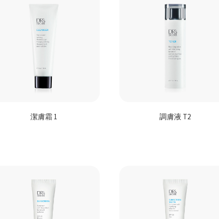
潔膚霜 1
調膚液 T2