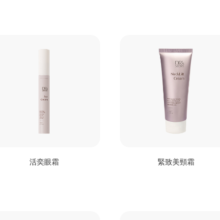
活奕眼霜
緊致美頸霜