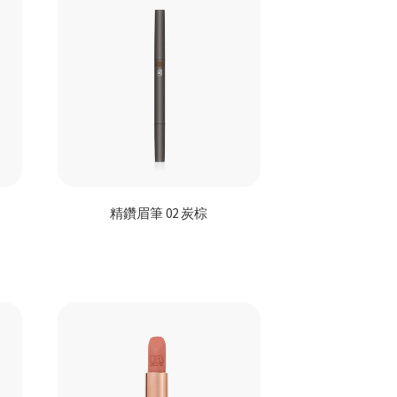
精鑽眉筆 02 炭棕