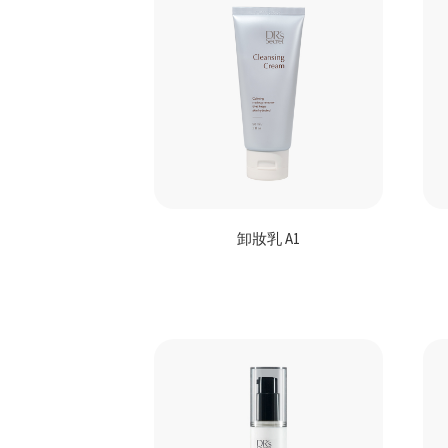
聯
繫
卸妝乳 A1
我
們