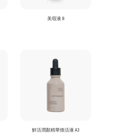
美瑕液 8
鮮活潤顏精華煥活液 A3