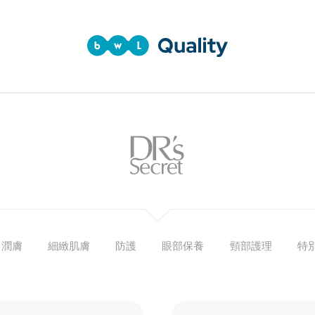
潤膚
細緻肌膚
防護
眼部保養
頸部護理
特