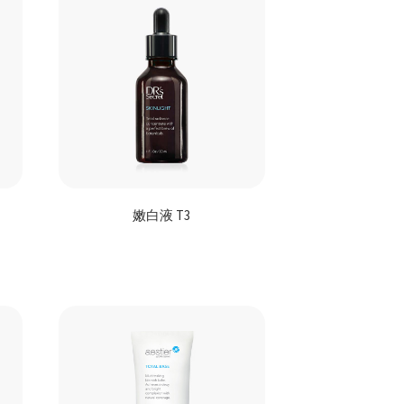
嫩白液 T3