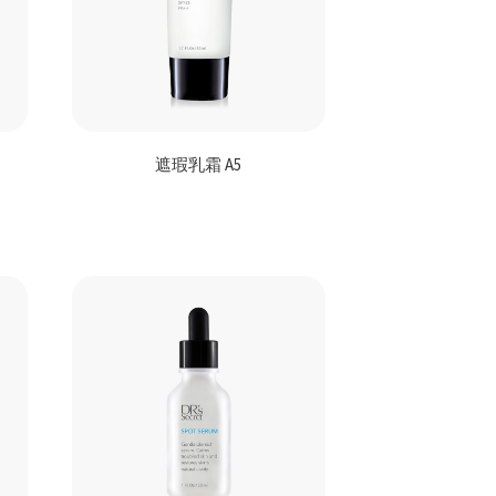
遮瑕乳霜 A5