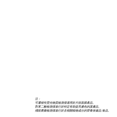
聯
繫
我
們
注：
可遷移性熒光物質檢測僅適用於片狀面膜產品。
對苯二酚檢測僅進行於特定有助提亮膚色的護膚品。
殘留農藥檢測僅進行於含相關植物成分的營養保健品/食品。