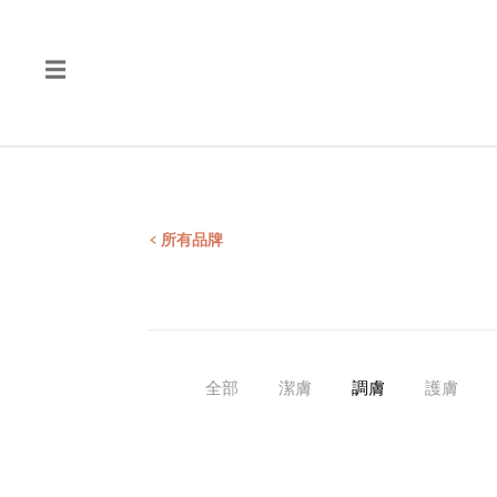
☰
品
質
產
品
檢
< 所有品牌
測
報
告
全部
潔膚
調膚
護膚