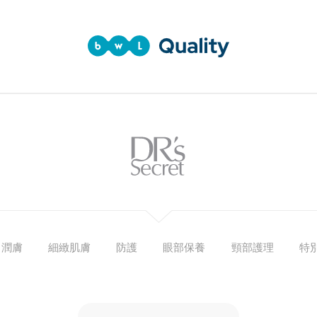
潤膚
細緻肌膚
防護
眼部保養
頸部護理
特