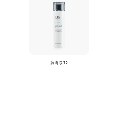
調膚液 T2