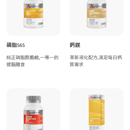
磷脂565
鈣鎂
純正磷脂酰膽鹼,一等一的
革新液化配方,滿足每日鈣
健腦膳食
質需求