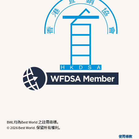
BWL均為Best World 之註冊商標。
2026 Best World. 保留所有權利。
©
使用條款