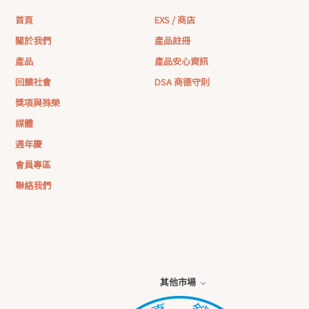
首頁
EXS / 商店
關於我們
產品註冊
產品
產品安心資訊
回饋社會
DSA 商德守則
獎項與殊榮
媒體
週年慶
會員專區
聯絡我們
其他市場