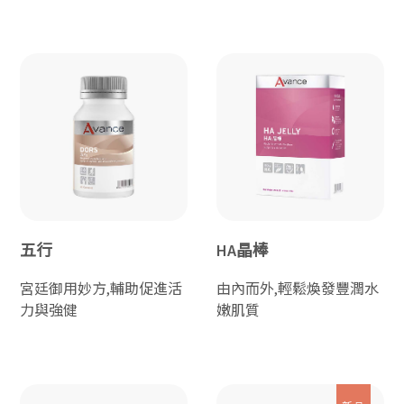
五行
HA晶棒
宮廷御用妙方,輔助促進活
由內而外,輕鬆煥發豐潤水
力與強健
嫩肌質