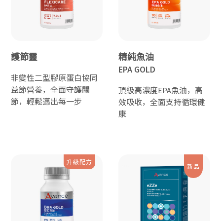
護節靈
精純魚油
EPA GOLD
非變性二型膠原蛋白協同
益節營養，全面守護關
頂級高濃度EPA魚油，高
節，輕鬆邁出每一步
效吸收，全面支持循環健
康
升級配方
新品