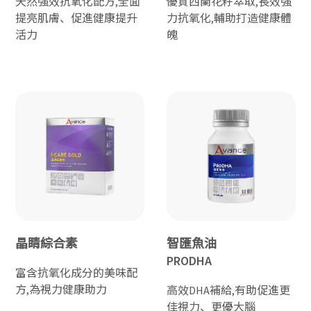
天然強效抗氧化配方,全面
優質西蘭花籽萃取,長效強
提亮肌膚、促進健康提升
力抗氧化,輔助打造健康體
活力
魄
晶睛綜合素
智匯魚油
PRODHA
富含抗氧化成分的美味配
方,為視力健康助力
高效DHA補給,有助促進更
佳視力、更優大腦