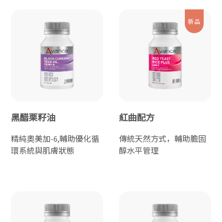
新品
黑醋栗籽油
紅曲配方
精純奧美加-6,輔助優化循
傳統天然方式，輔助膽固
環系統與肌膚狀態
醇水平管理