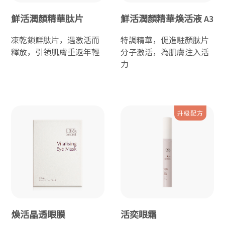
鮮活潤顏精華肽片
鮮活潤顏精華煥活液 A3
凍乾鎖鮮肽片，遇激活而
特調精華，促進駐顏肽片
釋放，引領肌膚重返年輕
分子激活，為肌膚注入活
力
升級配方
煥活晶透眼膜
活奕眼霜