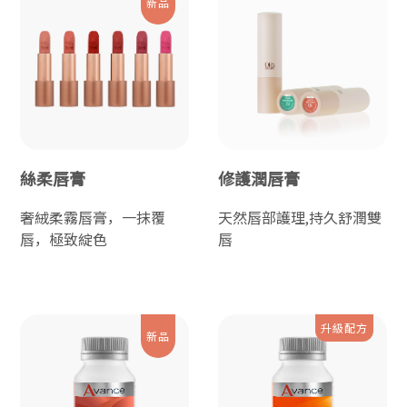
新品
絲柔唇膏
修護潤唇膏
奢絨柔霧唇膏，一抹覆
天然唇部護理,持久舒潤雙
唇，極致綻色
唇
升級配方
新品